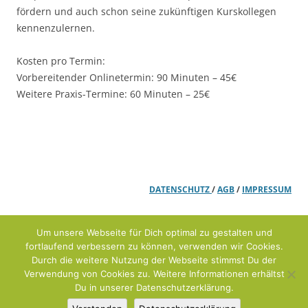
fördern und auch schon seine zukünftigen Kurskollegen
kennenzulernen.
Kosten pro Termin:
Vorbereitender Onlinetermin: 90 Minuten – 45€
Weitere Praxis-Termine: 60 Minuten – 25€
DATENSCHUTZ
/
AGB
/
IMPRESSUM
Um unsere Webseite für Dich optimal zu gestalten und
fortlaufend verbessern zu können, verwenden wir Cookies.
Durch die weitere Nutzung der Webseite stimmst Du der
Verwendung von Cookies zu. Weitere Informationen erhältst
Du in unserer Datenschutzerklärung.