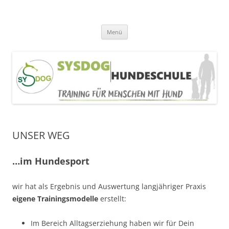
SYSDOG HUNDESCHULE
Alltagerziehung, Welpentraining, Beschäftigung
Zum
Menü
Inhalt
springen
UNSER WEG
…im Hundesport
wir hat als Ergebnis und Auswertung langjähriger Praxis
eigene Trainingsmodelle
erstellt:
Im Bereich Alltagserziehung haben wir für Dein