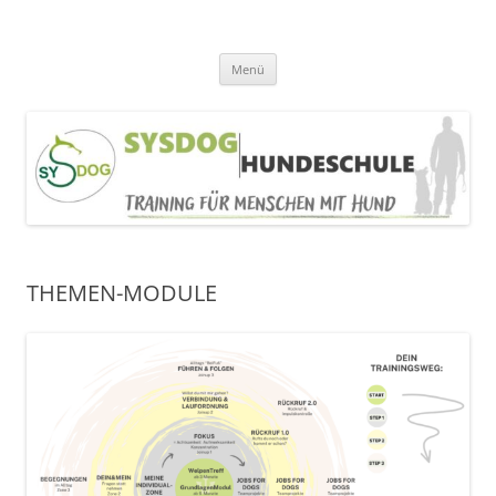
SYSDOG HUNDESCHULE
Alltagerziehung, Welpentraining, Beschäftigung
Zum
Menü
Inhalt
springen
THEMEN-MODULE