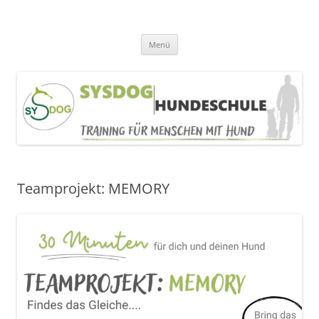
SYSDOG HUNDESCHULE
Alltagerziehung, Welpentraining, Beschäftigung
Zum
Menü
Inhalt
springen
Teamprojekt: MEMORY