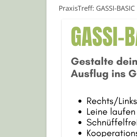
PraxisTreff: GASSI-BASIC