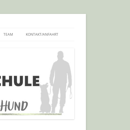
TEAM
KONTAKT/ANFAHRT