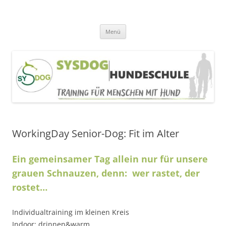
SYSDOG HUNDESCHULE
Alltagerziehung, Welpentraining, Beschäftigung
Zum
Menü
Inhalt
springen
WorkingDay Senior-Dog: Fit im Alter
Ein gemeinsamer Tag allein nur für unsere
grauen Schnauzen, denn: wer rastet, der
rostet…
Individualtraining im kleinen Kreis
Indoor: drinnen&warm