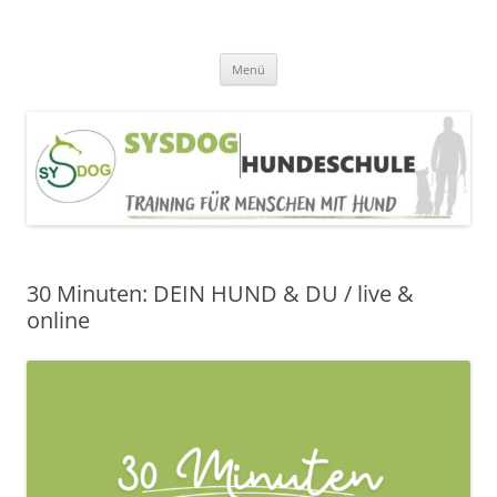
SYSDOG HUNDESCHULE
Alltagerziehung, Welpentraining, Beschäftigung
Zum
Menü
Inhalt
springen
30 Minuten: DEIN HUND & DU / live &
online